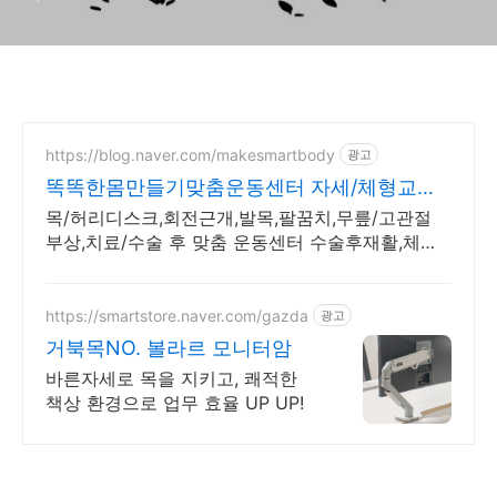
https://blog.naver.com/makesmartbody
광고
똑똑한몸만들기맞춤운동센터 자세/체형교정,
재활운동 전문
목/허리디스크,회전근개,발목,팔꿈치,무릎/고관절
부상,치료/수술 후 맞춤 운동센터 수술후재활,체형
불균형으로인한통증관리,선수컨디셔닝,1:1맞춤 개별
운동 전문센터
https://smartstore.naver.com/gazda
광고
거북목NO. 볼라르 모니터암
바른자세로 목을 지키고, 쾌적한
책상 환경으로 업무 효율 UP UP!