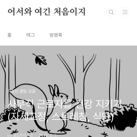
본문 바로가기
어서와 여긴 처음이지
홈
태그
방명록
직장인 꿀팁 모음
사무직 근로자들 건강 지키기
(자세교정, 스트레칭, 식단)
by 웰컴투박유골
2025. 2. 3.