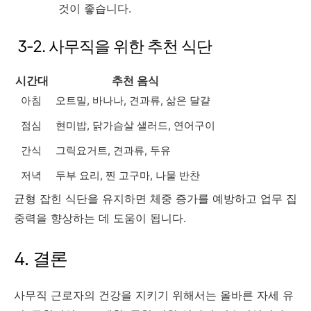
것이 좋습니다.
3-2. 사무직을 위한 추천 식단
시간대
추천 음식
아침
오트밀, 바나나, 견과류, 삶은 달걀
점심
현미밥, 닭가슴살 샐러드, 연어구이
간식
그릭요거트, 견과류, 두유
저녁
두부 요리, 찐 고구마, 나물 반찬
균형 잡힌 식단을 유지하면 체중 증가를 예방하고 업무 집
중력을 향상하는 데 도움이 됩니다.
4. 결론
사무직 근로자의 건강을 지키기 위해서는 올바른 자세 유